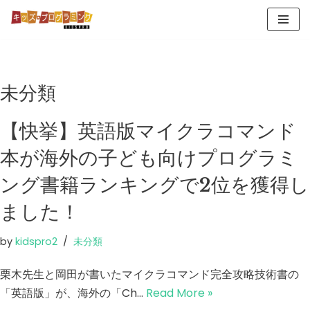
コ
ン
テ
未分類
ン
ツ
【快挙】英語版マイクラコマンド
へ
ス
本が海外の子ども向けプログラミ
キ
ング書籍ランキングで2位を獲得し
ッ
プ
ました！
by
kidspro2
未分類
栗木先生と岡田が書いたマイクラコマンド完全攻略技術書の
「英語版」が、海外の「Ch…
Read More »